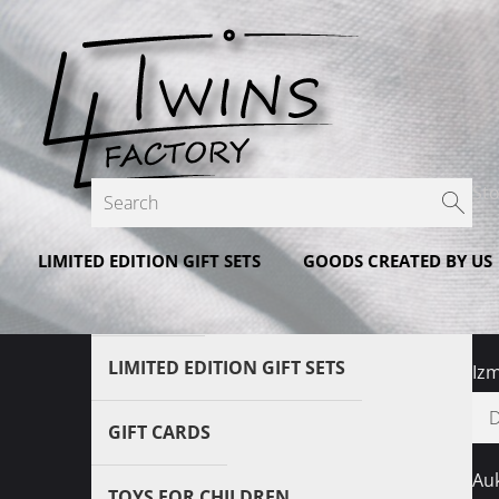
St
T
LIMITED EDITION GIFT SETS
GOODS CREATED BY US
€
Featured
LIMITED EDITION GIFT SETS
Izm
GIFT CARDS
Au
TOYS FOR CHILDREN