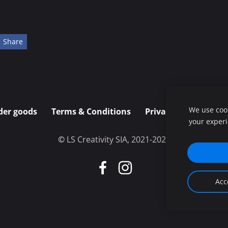
Share
We use cook
der goods
Terms & Conditions
Privacy policy
De
your exper
©
L
S Creativity SIA, 2021-2025
Acc