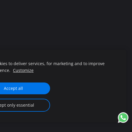
ies to deliver services, for marketing and to improve
livery & Payment
Cookies
ience.
Customize
Accept all
ept only essential