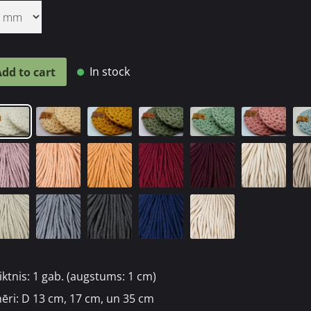
In stock
Add to cart
iktnis: 1 gab. (augstums: 1 cm)
ēri: D
13 cm,
17 cm,
un
35 cm