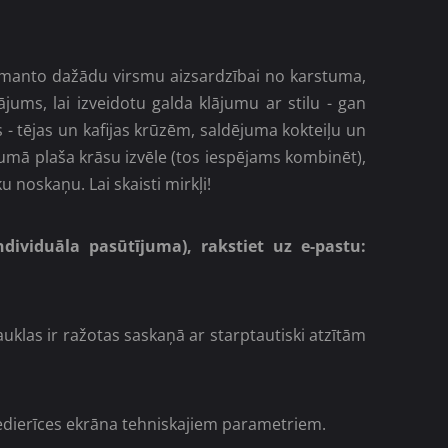
os izmanto dažādu virsmu aizsardzībai
no karstuma,
jums, lai izveidotu galda klājumu ar stilu - gan
 - tējas un kafijas krūzēm, saldējuma kokteiļu un
jumā plaša krāsu izvēle (tos iespējams kombinēt),
u noskaņu. Lai skaisti mirkļi!
ndividuāla pasūtījuma), rakstiet uz e-pastu:
uklas ir ražotas saskaņā ar starptautiski atzītām
iedierīces ekrāna tehniskajiem parametriem.