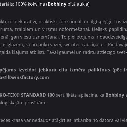
eriāls: 100% kokvilna (
Bobbiny
pītā aukla)
iktņi ir dekoratīvi, praktiski, funkcionāli un ilgtspējīgi. T
truma, traipiem un
virsmu noformēšanai. Lielisks papildinā
ienā, gan viesu uzņemšanai. To pielietojums ir daudzveidīgs
ns glāzēm, kā arī puķu vāzei, svecītei trauciņā u.c. Piedāvā
 galda klājums atbilstu Tavai gaumei un radītu attiecīgo svētk
spējams izveidot jebkura cita izmēra paliktņus (pēc i
fo@lltwinsfactory.com
KO-TEX®
STANDARD 100
sertifikāts apliecina, ka
Bobbiny
a
oloģiskajām prasībām.
eces krāsa var nedaudz atšķirties, atkarībā no datora vai v