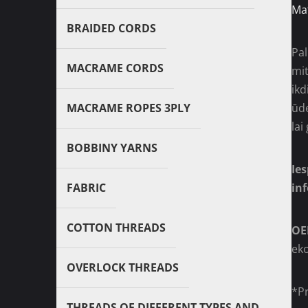
Mat
BRAIDED CORDS
Pal
MACRAME CORDS
mi
ikd
ūde
MACRAME ROPES 3PLY
lai
BOBBINY YARNS
Ie
in
FABRIC
COTTON THREADS
OE
ek
OVERLOCK THREADS
*Pr
THREADS OF DIFFERENT TYPES AND