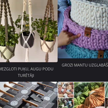
GROZI MANTU UZGLABĀŠ
MEZGLOTI PUĶU, AUGU PODU
TURĒTĀJI