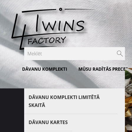
VE
DĀVANU KOMPLEKTI
MŪSU RADĪTĀS PRECES
Īpašie piedāvājumi
DĀVANU KOMPLEKTI LIMITĒTĀ
SKAITĀ
DĀVANU KARTES