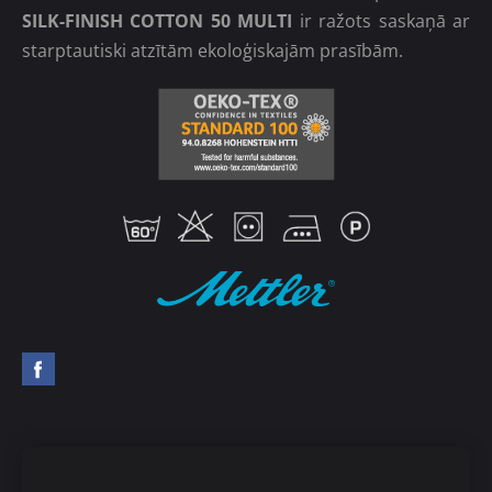
SILK-FINISH COTTON 50 MULTI
ir ražots saskaņā ar
starptautiski atzītām ekoloģiskajām prasībām.
Mettler diegu ceļvedis
Pasūtīt preces