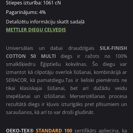
Stiepes izturība: 1061 cN
Pagarinājums: 4%
Detalizētu informāciju skatīt sadaļā
METTLER DIEGU CEĻVEDIS
Universālais un dabai draudzīgais
SILK-FINISH
COTTON 50 MULTI
diegs ir ražots no 100%
smalkšķiedru Ēģiptiešu kokvilnas. Šo diegu var
izmantot kā cilpotāju overlok šūšanai, kombinācijā ar
SERACOR, kā pamatdiegu.Tas ir lieliski piemērots ne
tikai klasiskajai šūšanai, bet arī dažādu veidu
stepēšanai un izšūšanai. Merserizēšanas procesa
rezultātā diegs ir kļuvis izturīgāks pret plīsumiem un
saraušanos, kā arī to var droši gludināt.
OEKO-TEX®
STANDARD 100
sertifikāts apliecina, ka