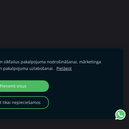
am sīkfailus pakalpojuma nodrošināšanai, mārketinga
iegāde un apmaksa
Sīkdatnes
n pakalpojuma uzlabošanai.
Pielāgot
Pieņemt visus
 tikai nepieciešamos