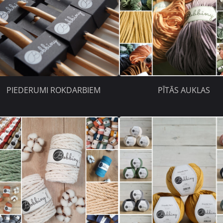
PIEDERUMI ROKDARBIEM
PĪTĀS AUKLAS