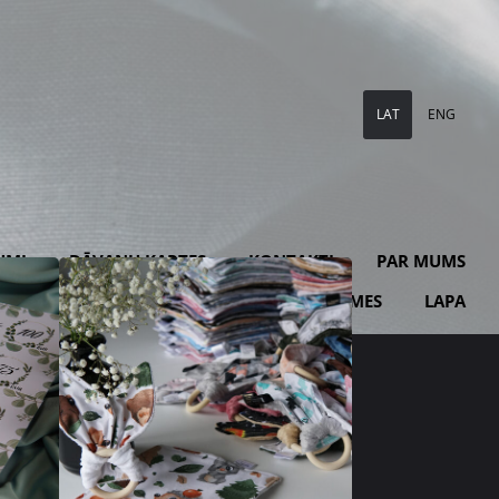
LAT
ENG
UMI
DĀVANU KARTES
KONTAKTI
PAR MUMS
KLIENTU ATSAUKSMES
LAPA