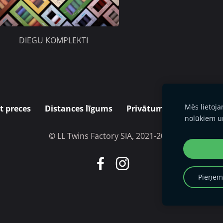
DIEGU KOMPLEKTI
Mēs lietoj
t preces
Distances līgums
Privātuma politika
P
nolūkiem u
©
LL Twins Factory SIA, 2021-2026
Pieņemt