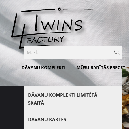
VE
DĀVANU KOMPLEKTI
MŪSU RADĪTĀS PRECES
Īpašie piedāvājumi
DĀVANU KOMPLEKTI LIMITĒTĀ
SKAITĀ
DĀVANU KARTES