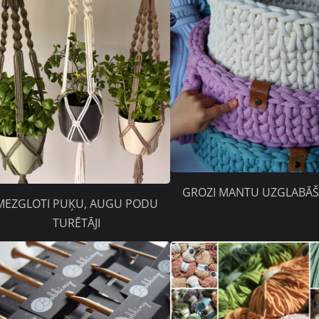
GROZI MANTU UZGLABĀŠ
MEZGLOTI PUĶU, AUGU PODU
TURĒTĀJI