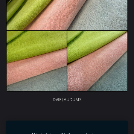
DVIEĻAUDUMS
Mettler diegu ceļvedis
Pasūtīt preces