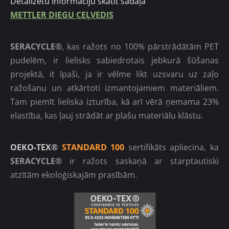
Detalizētu informāciju skatīt sadaļā
METTLER DIEGU CEĻVEDIS
SERACYCLE®
, kas ražots no 100% pārstrādātām PET
pudelēm, ir lielisks sabiedrotais jebkurā šūšanas
projektā, it īpaši, ja ir vēlme likt uzsvaru uz zaļo
ražošanu un atkārtoti izmantojamiem materiāliem.
Tam piemīt lieliska izturība, kā arī vērā ņemama 23%
elastība, kas ļauj strādāt ar plašu materiālu klāstu.
OEKO-TEX®
STANDARD 100
sertifikāts apliecina, ka
SERACYCLE®
ir ražots saskaņā ar starptautiski
atzītām ekoloģiskajām prasībām.