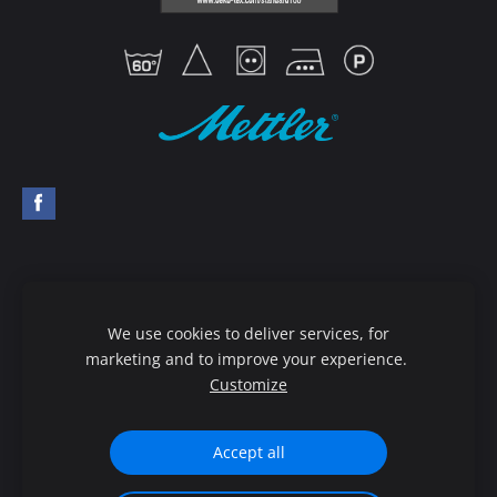
Mettler diegu ceļvedis
Pasūtīt preces
We use cookies to deliver services, for
Distances līgums
Privātuma politika
marketing and to improve your experience.
Customize
Piegāde un apmaksa
Sīkdatnes
©
LL Twins Factory SIA, 2021-2026
Accept all