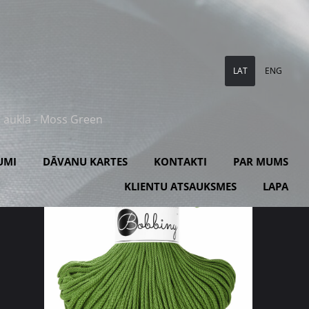
LAT
ENG
ā aukla - Moss Green
UMI
DĀVANU KARTES
KONTAKTI
PAR MUMS
KLIENTU ATSAUKSMES
LAPA