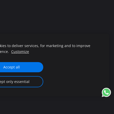
ies to deliver services, for marketing and to improve
iegāde un apmaksa
Sīkdatnes
ience.
Customize
Accept all
ept only essential