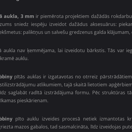
tā aukla, 3 mm
ir piemērota projektiem dažādās rokdarbu
ezums sniedz iespēju izveidot dažādus aksesuārus: piek
ekšmetus: paliktņus un salvešu gredzenus galda klājumam, d
ā aukla nav ķemmējama, lai izveidotu bārkstis. Tās var i
kramē auklu.
bbiny
pītās auklas ir izgatavotas no otrreiz pārstrādātiem
stilizstrādājumu atlikumiem, tajā skaitā lietotiem apģērbiem
īdz saglabāt radītā izstrādājuma formu. Pēc struktūras tās
tīkamas pieskārienam.
bbiny
pīto auklu izveides procesā netiek izmantotas krā
riezta mazos gabalos, tad sasmalcināta, līdz izveidojas putek