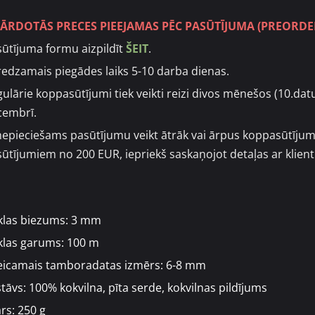
PĀRDOTĀS PRECES PIEEJAMAS PĒC PASŪTĪJUMA (PREORDE
ūtījuma formu aizpildīt
ŠEIT
.
edzamais piegādes laiks 5-10 darba dienas.
ulārie koppasūtījumi tiek veikti reizi divos mēnešos (10.datum
cembrī.
nepieciešams pasūtījumu veikt ātrāk vai ārpus koppasūtījum
ūtījumiem no 200 EUR, iepriekš saskaņojot detaļas ar klient
klas biezums: 3 mm
klas garums: 100 m
teicamais tamboradatas izmērs: 6-8 mm
tāvs: 100% kokvilna, pīta serde, kokvilnas pildījums
rs: 250 g