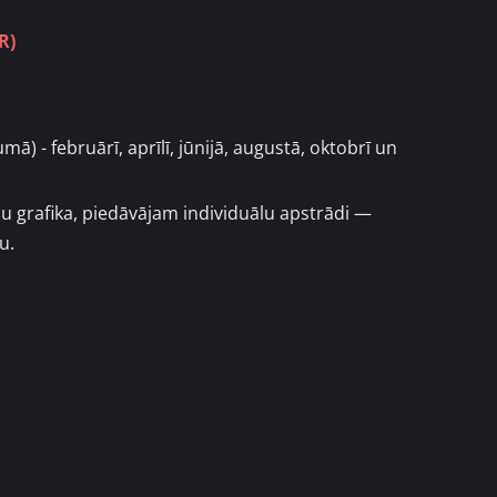
R)
ā) - februārī, aprīlī, jūnijā, augustā, oktobrī un
u grafika, piedāvājam individuālu apstrādi —
u.