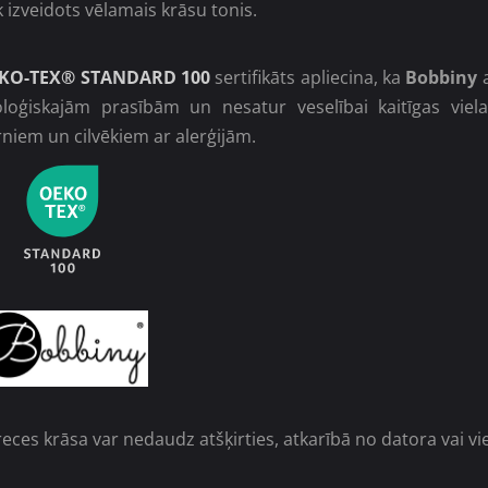
k izveidots vēlamais krāsu tonis.
KO-TEX®
STANDARD 100
sertifikāts apliecina, ka
Bobbiny
a
oloģiskajām prasībām un nesatur veselībai kaitīgas vie
niem un cilvēkiem ar alerģijām.
eces krāsa var nedaudz atšķirties, atkarībā no datora vai v