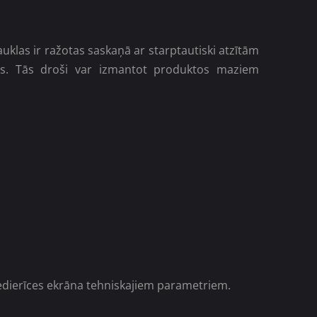
uklas ir ražotas saskaņā ar starptautiski atzītām
las. Tās droši var izmantot produktos maziem
iedierīces ekrāna tehniskajiem parametriem.