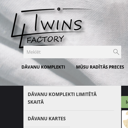
VE
P
DĀVANU KOMPLEKTI
MŪSU RADĪTĀS PRECES
€
Īpašie piedāvājumi
DĀVANU KOMPLEKTI LIMITĒTĀ
I
SKAITĀ
DĀVANU KARTES