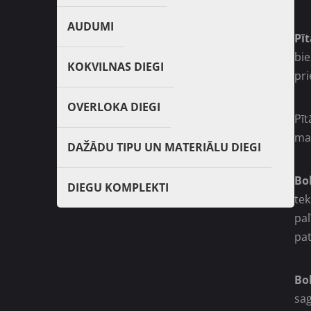
AUDUMI
Pī
bi
KOKVILNAS DIEGI
pri
OVERLOKA DIEGI
Pīt
ma
DAŽĀDU TIPU UN MATERIĀLU DIEGI
Bo
DIEGU KOMPLEKTI
tek
pal
pa
Bo
sag