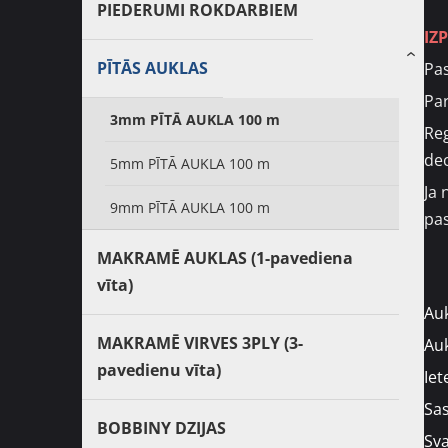
PIEDERUMI ROKDARBIEM
IZ
›
PĪTĀS AUKLAS
Pas
Par
3mm PĪTĀ AUKLA 100 m
Reg
de
5mm PĪTĀ AUKLA 100 m
Ja 
9mm PĪTĀ AUKLA 100 m
pas
MAKRAMĒ AUKLAS (1-pavediena
vīta)
Au
MAKRAMĒ VIRVES 3PLY (3-
Au
pavedienu vīta)
Ie
Sas
BOBBINY DZIJAS
Sva