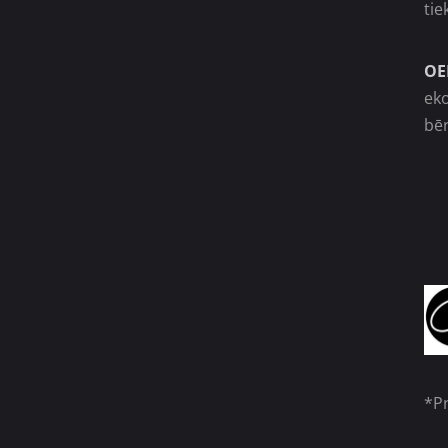
tie
OE
ek
bēr
*Pr