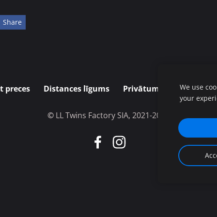
Share
We use cook
t preces
Distances līgums
Privātuma politika
P
your exper
©
LL Twins Factory SIA, 2021-2026
Acc