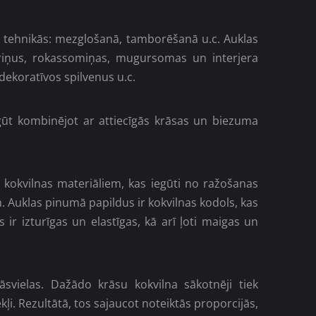
 tehnikās: mezglošanā, tamborēšanā u.c. Auklas
ariņus, rokassomiņas, mugursomas un interjera
ekoratīvos spilvenus u.c.
egūt kombinējot ar attiecīgās krāsas un biezuma
 kokvilnas materiāliem, kas iegūti no ražošanas
. Auklas pinumā papildus ir kokvilnas kodols, kas
 ir izturīgas un elastīgas, kā arī ļoti maigas un
svielas. Dažādo krāsu kokvilna sākotnēji tiek
ļi. Rezultātā, tos sajaucot noteiktās proporcijās,